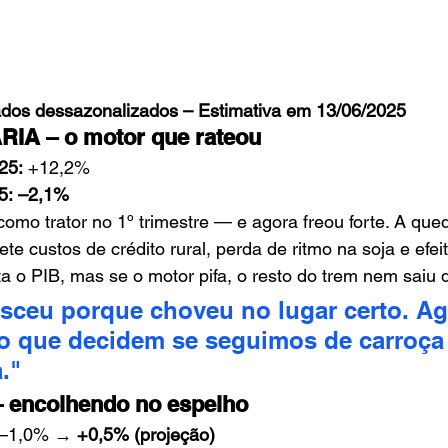
ados dessazonalizados – Estimativa em 13/06/2025
A – o motor que rateou
/25:
 +12,2%
5:
–2,1%
como trator no 1º trimestre — e agora freou forte. A que
lete custos de crédito rural, perda de ritmo na soja e efeit
a o PIB, mas se o motor pifa, o resto do trem nem saiu 
esceu porque choveu no lugar certo. Ag
ro que decidem se seguimos de carroça
."
 encolhendo no espelho
 –1,0% → 
+0,5% (projeção)