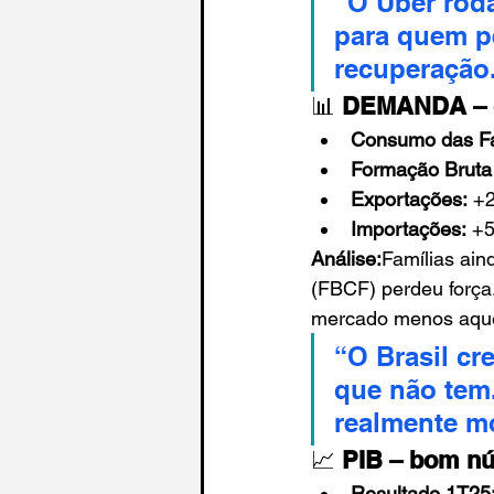
“O Uber roda
para quem pe
recuperação
📊 
DEMANDA – o 
Consumo das Fa
Formação Bruta 
Exportações:
 +
Importações:
 +
Análise:
Famílias ain
(FBCF) perdeu força
mercado menos aquec
“O Brasil cr
que não tem
realmente mo
📈 
PIB – bom nú
Resultado 1T25