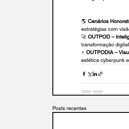
🌎 
Cenários Honora
estratégias com visão
🚀 
OUTPOD – Inteli
transformação digita
⚡ 
OUTPODIA – Visua
estética cyberpunk e
Posts recentes