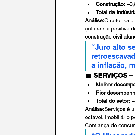
Construção:
 –0
Total da Indústri
Análise:
O setor saiu
(influência positiva
construção civil afu
“Juro alto s
retroescavad
a inflação, 
💼 
SERVIÇOS – h
Melhor desemp
Pior desempenh
Total do setor:
 
Análise:
Serviços é um
estável, imobiliário
Confiança do consum