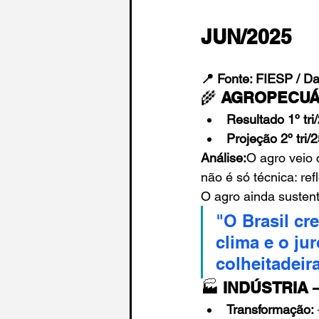
JUN/2025
📍 Fonte: FIESP / D
🌾 
AGROPECUÁRI
Resultado 1º tri
Projeção 2º tri/2
Análise:
O agro veio 
não é só técnica: ref
O agro ainda sustent
"O Brasil cr
clima e o ju
colheitadeira
🏭 
INDÚSTRIA –
Transformação: