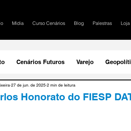
io
Mídia
Curso Cenários
Blog
Palestras
Loja
to
Cenários Futuros
Varejo
Geopolít
BRICs
história econômica
Sistema Fin
ixeira
27 de jun. de 2025
2 min de leitura
arlos Honorato do FIESP DA
R