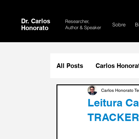
Dr. Carlos
Researcher,
Sobre
B
Honorato
Author &
Speaker
All Posts
Carlos Honora
Economia Brasileira
Carlos Honorato Te
Leitura C
TRACKE