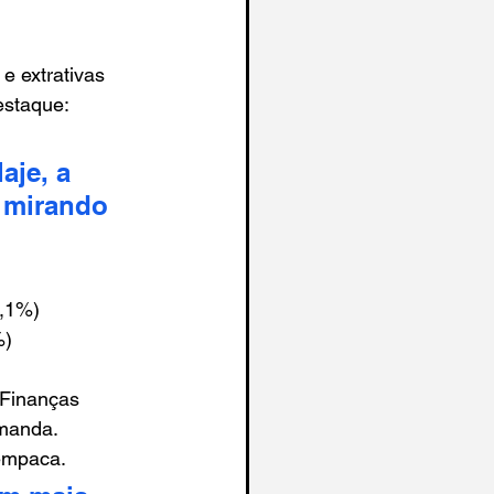
e extrativas 
estaque: 
aje, a 
a mirando 
1,1%)
%)
 Finanças 
emanda. 
 empaca.