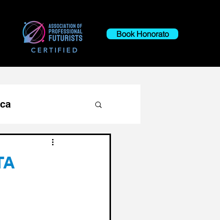
Book Honorato
CERTIFIED
ica
anceiro
TA