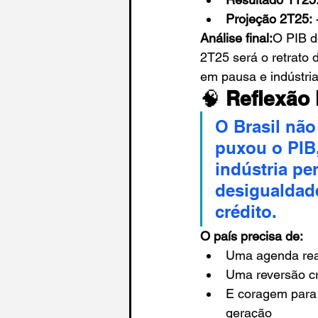
Projeção 2T25:
Análise final:
O PIB d
2T25 será o retrato 
em pausa e indústria
🧠 
Reflexão 
O Brasil não
puxou o PIB,
indústria pe
desigualdade
crédito.
O país precisa de:
Uma agenda real
Uma reversão cr
E coragem para 
geração