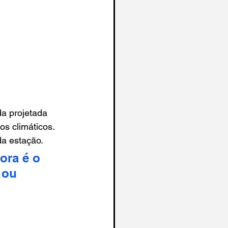
da projetada 
os climáticos. 
da estação.
ora é o 
 ou 