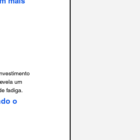
em mais 
nvestimento 
evela um 
e fadiga.
ndo o 