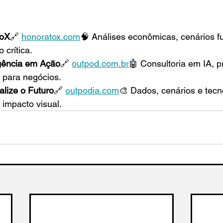
toX
🔗 
honoratox.com
🧠 Análises econômicas, cenários fu
 crítica.
gência em Ação
🔗 
outpod.com
.br
🤖 Consultoria em IA, p
l para negócios.
lize o Futuro
🔗 
outpodia.com
🎨 Dados, cenários e tecn
 impacto visual.