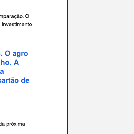
omparação. O 
 investimento 
. O agro 
ho. A 
a 
artão de 
da próxima 