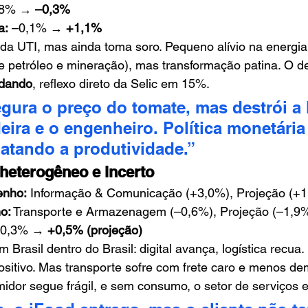
,8% → 
–0,3%
a:
 –0,1% → 
+1,1%
 da UTI, mas ainda toma soro. Pequeno alívio na energia 
 de petróleo e mineração), mas transformação patina. O d
ndando
, reflexo direto da Selic em 15%.
egura o preço do tomate, mas destrói a l
eira e o engenheiro. Política monetári
matando a produtividade.”
eterogêneo e incerto
enho:
 Informação & Comunicação (+3,0%), Projeção (+
o:
 Transporte e Armazenagem (–0,6%), Projeção (–1,9
+0,3% → 
+0,5% (projeção)
 Brasil dentro do Brasil: digital avança, logística recua.
 positivo. Mas transporte sofre com frete caro e menos d
idor segue frágil, e sem consumo, o setor de serviços