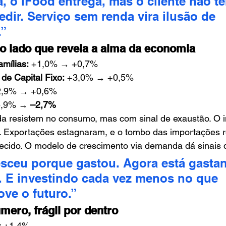
, o iFood entrega, mas o cliente não t
dir. Serviço sem renda vira ilusão de 
.”
lado que revela a alma da economia
mílias:
 +1,0% → +0,7%
de Capital Fixo:
 +3,0% → +0,5%
2,9% → +0,6%
5,9% → 
–2,7%
da resistem no consumo, mas com sinal de exaustão. O i
. Exportações estagnaram, e o tombo das importações r
ido. O modelo de crescimento via demanda dá sinais d
esceu porque gastou. Agora está gasta
. E investindo cada vez menos no que 
ve o futuro.”
mero, frágil por dentro
:
 +1,4%