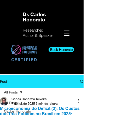
Dr. Carlos
Honorato
Researcher,
Author &
Speaker
Book Honorato
CERTIFIED
Post
All Posts
Carlos Honorato Teixeira
All Posts
7 de jul. de 2025
6 min de leitura
Microeconomia do Déficit (2): Os Custos
Carlos Honorato
dos Três Poderes no Brasil em 2025: