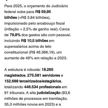
Para 2025, o orçamento do Judiciário 
federal sobe para 
R$ 59,95 
bilhões
 (+R$ 3,84 bilhões), 
impulsionado pelo arcabouço fiscal 
(inflação + 2,5% de ganho real). Cerca 
de 
79,8%
 dos gastos são com pessoal, 
incluindo 
R$ 10,5 bilhões
 em 
supersalários acima do teto 
constitucional (R$ 46.366,19), um 
aumento de 49% em relação a 2023.
A estrutura é robusta: 
18.265 
magistrados
, 
275.581 servidores
 e 
152.688 terceirizados/estagiários
, 
totalizando 
446.534 profissionais
 em 
91 tribunais. A alta 
judicialização
 (83,6 
milhões de processos em tramitação, 
35,3 milhões novos em 2023) e a 