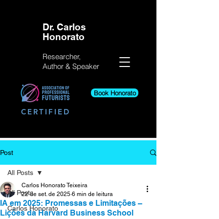
Dr. Carlos
Honorato
Researcher,
Author &
Speaker
Book Honorato
CERTIFIED
Post
All Posts
Carlos Honorato Teixeira
All Posts
22 de set. de 2025
6 min de leitura
IA em 2025: Promessas e Limitações –
Carlos Honorato
Lições da Harvard Business School