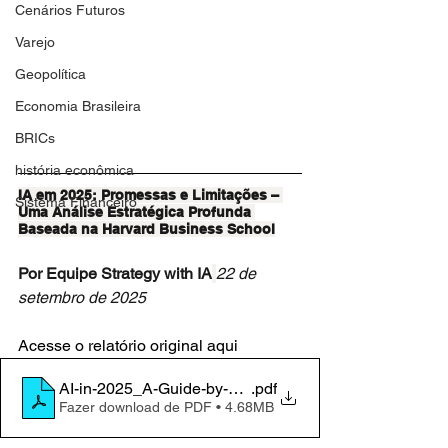
Cenários Futuros
Varejo
Geopolítica
Economia Brasileira
BRICs
história econômica
IA em 2025: Promessas e Limitações – 
Sistema Financeiro
Uma Análise Estratégica Profunda 
Baseada na Harvard Business School
Por Equipe Strategy with IA
22 de 
setembro de 2025
Acesse o relatório original aqui
AI-in-2025_A-Guide-by-HBS-Working-Knowledge
.pdf
Fazer download de PDF • 4.68MB