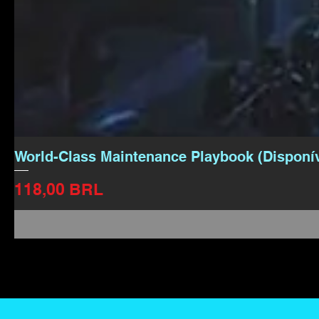
World-Class Maintenance Playbook (Disponí
Precio
118,00 BRL