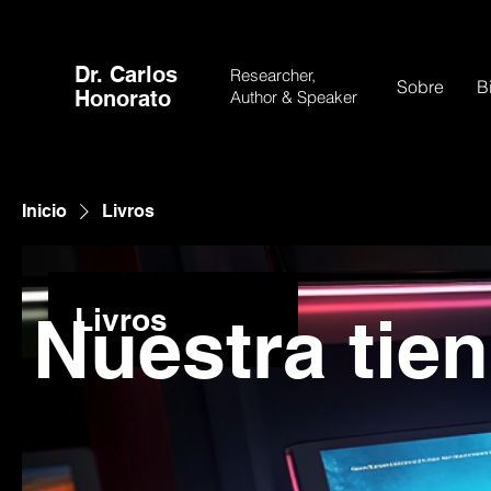
Dr. Carlos
Researcher,
Sobre
B
Honorato
Author &
Speaker
Inicio
Livros
Livros
Nuestra tie